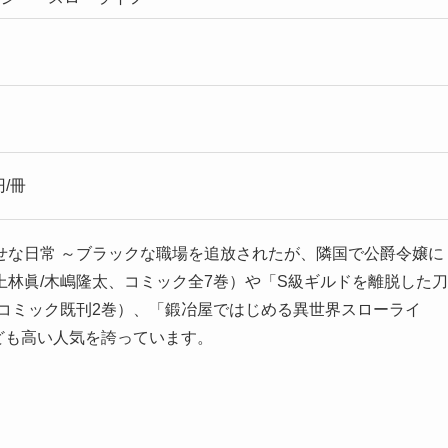
円/冊
せな日常 ～ブラックな職場を追放されたが、隣国で公爵令嬢に
林眞/木嶋隆太、コミック全7巻）や「S級ギルドを離脱した刀
コミック既刊2巻）、「鍛冶屋ではじめる異世界スローライ
ども高い人気を誇っています。