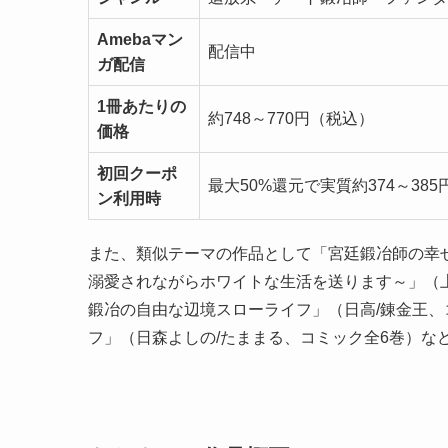
Amebaマン
配信中
ガ配信
1冊あたりの
約748～770円（税込）
価格
初回クーポ
最大50%還元で実質約374～385
ン利用時
また、類似テーマの作品として「宮廷鍛冶師の幸
溺愛されながらホワイトな生活を送ります～」（上
鍛冶の自由な辺境スローライフ」（日高/錬金王、
フ」（日森よしの/たままる、コミック全6巻）な