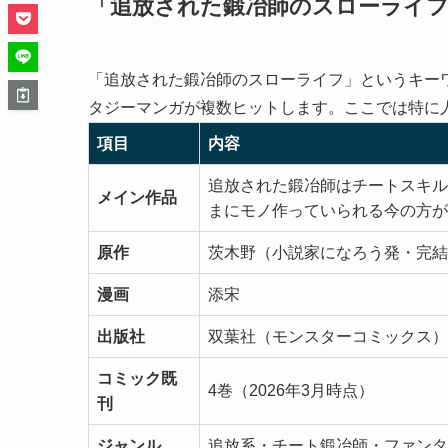
「追放された鍛冶師のスローライフ
「追放された鍛冶師のスローライフ」というキー
タジーマンガが複数ヒットします。ここでは特に
項目
内容
追放された鍛冶師はチートスキル
メイン作品
まにモノ作っていられる今の方が
原作
茨木野（小説家になろう発・完結
漫画
添宋
出版社
双葉社（モンスターコミックス）
コミック既
4巻（2026年3月時点）
刊
ジャンル
追放系・チート鍛冶師・ファンタ