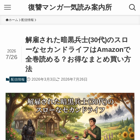
復讐マンガ一気読み案内所
ホーム
配信情報
解雇された暗黒兵士(30代)のスロ
ーなセカンドライフはAmazonで
2026
7/26
全巻読める？お得なまとめ買い方
法
2026年3月3日
2026年7月26日
配信情報