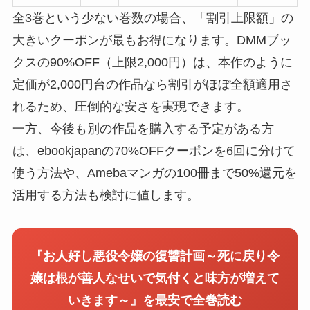
全3巻という少ない巻数の場合、「割引上限額」の
大きいクーポンが最もお得になります。DMMブッ
クスの90%OFF（上限2,000円）は、本作のように
定価が2,000円台の作品なら割引がほぼ全額適用さ
れるため、圧倒的な安さを実現できます。
一方、今後も別の作品を購入する予定がある方
は、ebookjapanの70%OFFクーポンを6回に分けて
使う方法や、Amebaマンガの100冊まで50%還元を
活用する方法も検討に値します。
『お人好し悪役令嬢の復讐計画～死に戻り令
嬢は根が善人なせいで気付くと味方が増えて
いきます～』を最安で全巻読む