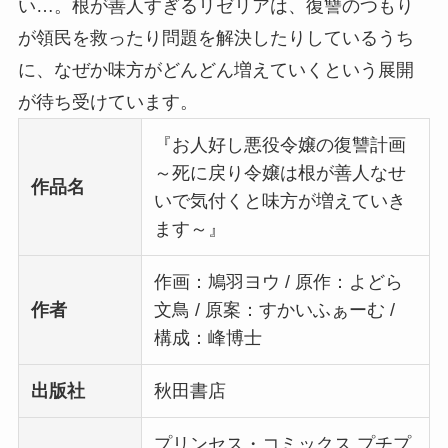
い…。根が善人すぎるリゼリアは、復讐のつもり
が領民を救ったり問題を解決したりしているうち
に、なぜか味方がどんどん増えていくという展開
が待ち受けています。
『お人好し悪役令嬢の復讐計画
～死に戻り令嬢は根が善人なせ
作品名
いで気付くと味方が増えていき
ます～』
作画：鳩羽ヨウ / 原作：よどら
作者
文鳥 / 原案：すかいふぁーむ /
構成：峰博士
出版社
秋田書店
プリンセス・コミックス プチプ