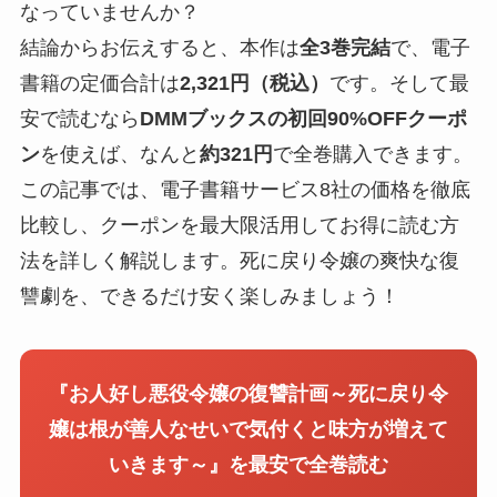
なっていませんか？
結論からお伝えすると、本作は
全3巻完結
で、電子
書籍の定価合計は
2,321円（税込）
です。そして最
安で読むなら
DMMブックスの初回90%OFFクーポ
ン
を使えば、なんと
約321円
で全巻購入できます。
この記事では、電子書籍サービス8社の価格を徹底
比較し、クーポンを最大限活用してお得に読む方
法を詳しく解説します。死に戻り令嬢の爽快な復
讐劇を、できるだけ安く楽しみましょう！
『お人好し悪役令嬢の復讐計画～死に戻り令
嬢は根が善人なせいで気付くと味方が増えて
いきます～』を最安で全巻読む