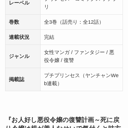
レーベル
リ
巻数
全3巻（話売り：全12話）
連載状況
完結
女性マンガ / ファンタジー / 悪
ジャンル
役令嬢 / 復讐
プチプリンセス（ヤンチャンWe
掲載誌
b連載）
『お人好し悪役令嬢の復讐計画～死に戻