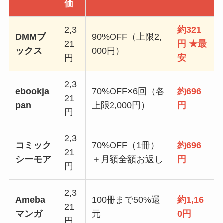
価
2,3
約321
DMMブ
90%OFF（上限2,
21
円 ★最
ックス
000円）
円
安
2,3
ebookja
70%OFF×6回（各
約696
21
pan
上限2,000円）
円
円
2,3
コミック
70%OFF（1冊）
約696
21
シーモア
＋月額全額お返し
円
円
2,3
Ameba
100冊まで50%還
約1,16
21
マンガ
元
0円
円