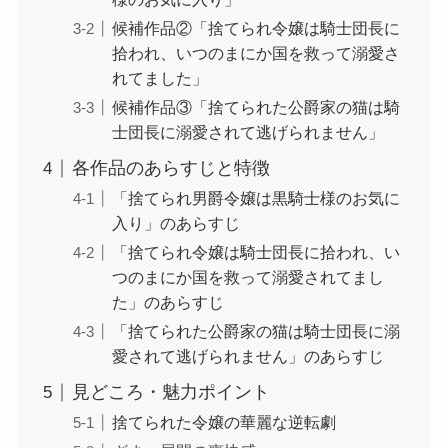
候補作品②「捨てられ令嬢は騎士団長に
拾われ、いつのまにか国を救って溺愛さ
れてました」
候補作品③「捨てられた公爵家の猫は騎
士団長に溺愛されて逃げられません」
各作品のあらすじと特徴
「捨てられ男爵令嬢は黒騎士様のお気に
入り」のあらすじ
「捨てられ令嬢は騎士団長に拾われ、い
つのまにか国を救って溺愛されてまし
た」のあらすじ
「捨てられた公爵家の猫は騎士団長に溺
愛されて逃げられません」のあらすじ
見どころ・魅力ポイント
捨てられた令嬢の華麗な逆転劇