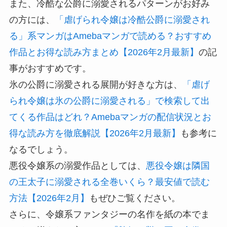
また、冷酷な公爵に溺愛されるパターンがお好み
の方には、
「虐げられ令嬢は冷酷公爵に溺愛され
る」系マンガはAmebaマンガで読める？おすすめ
作品とお得な読み方まとめ【2026年2月最新】
の記
事がおすすめです。
氷の公爵に溺愛される展開が好きな方は、
「虐げ
られ令嬢は氷の公爵に溺愛される」で検索して出
てくる作品はどれ？Amebaマンガの配信状況とお
得な読み方を徹底解説【2026年2月最新】
も参考に
なるでしょう。
悪役令嬢系の溺愛作品としては、
悪役令嬢は隣国
の王太子に溺愛される全巻いくら？最安値で読む
方法【2026年2月】
もぜひご覧ください。
さらに、令嬢系ファンタジーの名作を紙の本でま