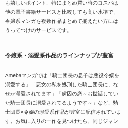
も嬉しいポイント。特にまとめ買い時のコスパは
他の電子書籍サービスと比較しても高い水準で、
令嬢系マンガを複数作品まとめて揃えたい方には
うってつけのサービスです。
令嬢系・溺愛系作品のラインナップが豊富
Amebaマンガでは「騎士団長の息子は悪役令嬢を
溺愛する」「悪女の私を処刑した騎士団長に、な
ぜか溺愛されてます」「虜囚の恋～お世話してい
た騎士団長に溺愛されてるようです～」など、騎
士団長×令嬢の溺愛系作品が豊富に配信されていま
す。お気に入りの一作を見つけたら、同じジャン