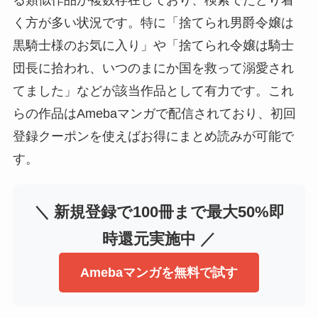
く方が多い状況です。特に「捨てられ男爵令嬢は
黒騎士様のお気に入り」や「捨てられ令嬢は騎士
団長に拾われ、いつのまにか国を救って溺愛され
てました」などが該当作品として有力です。これ
らの作品はAmebaマンガで配信されており、初回
登録クーポンを使えばお得にまとめ読みが可能で
す。
＼ 新規登録で100冊まで最大50%即
時還元実施中 ／
Amebaマンガを無料で試す