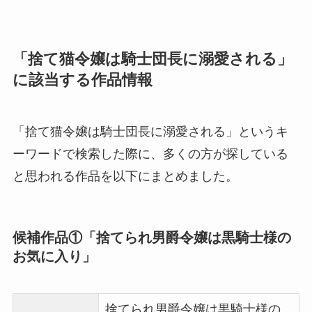
「捨て猫令嬢は騎士団長に溺愛される」
に該当する作品情報
「捨て猫令嬢は騎士団長に溺愛される」というキ
ーワードで検索した際に、多くの方が探している
と思われる作品を以下にまとめました。
候補作品①「捨てられ男爵令嬢は黒騎士様の
お気に入り」
捨てられ男爵令嬢は黒騎士様の