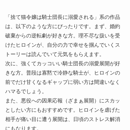
「捨て猫令嬢は騎士団長に溺愛される」系の作品
は、以下のような方にぴったりです。まず、婚約
破棄からの逆転劇が好きな方。理不尽な扱いを受
けたヒロインが、自分の力で幸せを掴んでいくス
トーリーは読んでいて元気をもらえます。
次に、強くてカッコいい騎士団長の溺愛展開が好
きな方。普段は寡黙で冷静な騎士が、ヒロインの
前でだけ甘くなるギャップに弱い方は間違いなく
ハマるでしょう。
また、悪役への因果応報（ざまぁ展開）にスカッ
としたい方にもおすすめです。ヒロインを虐げた
相手が痛い目に遭う展開は、日頃のストレス解消
にもなります。