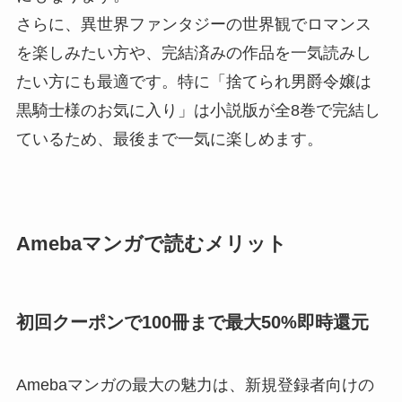
さらに、異世界ファンタジーの世界観でロマンス
を楽しみたい方や、完結済みの作品を一気読みし
たい方にも最適です。特に「捨てられ男爵令嬢は
黒騎士様のお気に入り」は小説版が全8巻で完結し
ているため、最後まで一気に楽しめます。
Amebaマンガで読むメリット
初回クーポンで100冊まで最大50%即時還元
Amebaマンガの最大の魅力は、新規登録者向けの