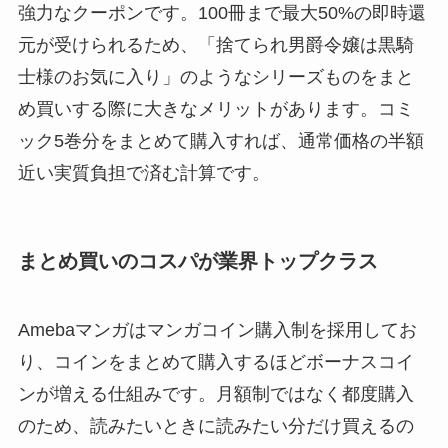
強力なクーポンです。100冊まで最大50%の即時還
元が受けられるため、「捨てられ男爵令嬢は黒騎
士様のお気に入り」のようなシリーズものをまと
め買いする際に大きなメリットがあります。コミ
ック5巻分をまとめて購入すれば、通常価格の半額
近い実質負担で済む計算です。
まとめ買いのコスパが業界トップクラス
Amebaマンガはマンガコイン購入制を採用してお
り、コインをまとめて購入するほどボーナスコイ
ンが増える仕組みです。月額制ではなく都度購入
のため、読みたいときに読みたい分だけ買えるの