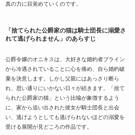
真の力に目覚めていくのです。
「捨てられた公爵家の猫は騎士団長に溺愛さ
れて逃げられません」のあらすじ
公爵令嬢のオニキスは、大好きな婚約者ブライン
から冷遇されていることに心を痛め、自ら婚約破
棄を決意します。しかし父親にはあっさり断ら
れ、思い通りにいかない日々が続きます。「捨て
られた公爵家の猫」という比喩が象徴するよう
に、家から追い出された彼女が騎士団長と出会
い、逃げようとしても逃げられないほどの溺愛を
受ける展開が見どころの作品です。