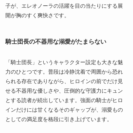
子が、エレオノーラの活躍を目の当たりにする展
開が胸のすく爽快さです。
騎士団長の不器用な溺愛がたまらない
「騎士団長」というキャラクター設定も大きな魅
力のひとつです。普段は冷静沈着で周囲から恐れ
られる存在でありながら、ヒロインの前でだけ見
せる不器用な優しさや、圧倒的な守護力にキュン
とする読者が続出しています。強面の騎士がヒロ
インだけには甘くなるそのギャップが、溺愛もの
としての満足度を格段に引き上げています。