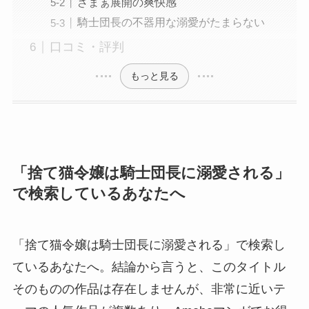
ざまぁ展開の爽快感
騎士団長の不器用な溺愛がたまらない
口コミ・評判
もっと見る
「捨て猫令嬢は騎士団長に溺愛される」
で検索しているあなたへ
「捨て猫令嬢は騎士団長に溺愛される」で検索し
ているあなたへ。結論から言うと、このタイトル
そのものの作品は存在しませんが、非常に近いテ