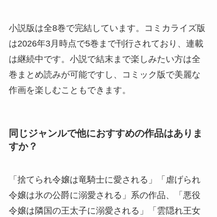
小説版は全8巻で完結しています。コミカライズ版
は2026年3月時点で5巻まで刊行されており、連載
は継続中です。小説で結末まで楽しみたい方は全
巻まとめ読みが可能ですし、コミック版で美麗な
作画を楽しむこともできます。
同じジャンルで他におすすめの作品はありま
すか？
「捨てられ令嬢は竜騎士に愛される」「虐げられ
令嬢は氷の公爵に溺愛される」系の作品、「悪役
令嬢は隣国の王太子に溺愛される」「雲隠れ王女