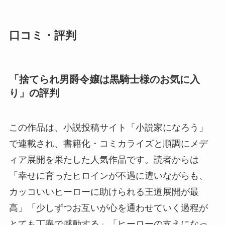
口コミ・評判
「捨てられ男爵令嬢は黒騎士様のお気に入
り」の評判
この作品は、小説投稿サイト「小説家になろう」
で連載され、書籍化・コミカライズと順調にメデ
ィア展開を果たした人気作品です。読者からは
「幸せに育ったヒロインが不遇に遭いながらも、
カッコいいヒーローに助けられる王道展開が最
高」「少しずつお互いが心を通わせていく過程が
とても丁寧で感動する」「ヒーローの支えになっ