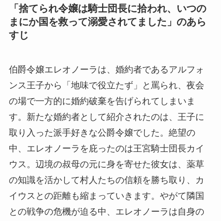
「捨てられ令嬢は騎士団長に拾われ、いつの
まにか国を救って溺愛されてました」のあら
すじ
伯爵令嬢エレオノーラは、婚約者であるアルフォ
ンス王子から「地味で役立たず」と罵られ、夜会
の場で一方的に婚約破棄を告げられてしまいま
す。新たな婚約者として紹介されたのは、王子に
取り入った派手好きな公爵令嬢でした。絶望の
中、エレオノーラを庇ったのは王宮騎士団長カイ
ウス。辺境の叔母の元に身を寄せた彼女は、薬草
の知識を活かして村人たちの信頼を勝ち取り、カ
イウスとの距離も縮まっていきます。やがて隣国
との戦争の危機が迫る中、エレオノーラは自身の