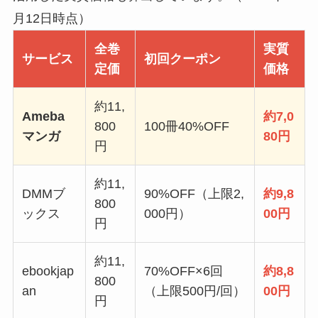
月12日時点）
全巻
実質
サービス
初回クーポン
定価
価格
約11,
Ameba
約7,0
800
100冊40%OFF
マンガ
80円
円
約11,
DMMブ
90%OFF（上限2,
約9,8
800
ックス
000円）
00円
円
約11,
ebookjap
70%OFF×6回
約8,8
800
an
（上限500円/回）
00円
円