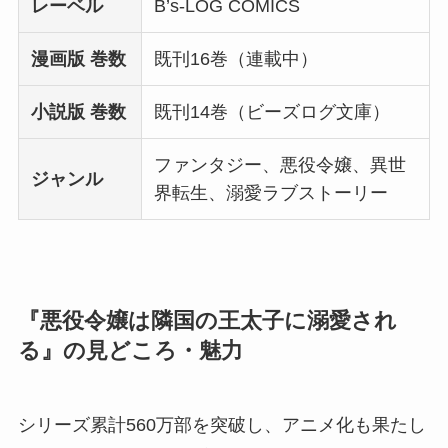
レーベル
B’s-LOG COMICS
漫画版 巻数
既刊16巻（連載中）
小説版 巻数
既刊14巻（ビーズログ文庫）
ファンタジー、悪役令嬢、異世
ジャンル
界転生、溺愛ラブストーリー
『悪役令嬢は隣国の王太子に溺愛され
る』の見どころ・魅力
シリーズ累計560万部を突破し、アニメ化も果たし