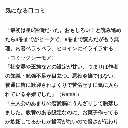
気になる口コミ
「
最初は星5評価だった。おもしろい！と読み進め
たら3巻までがピークで、8巻まで読んだがもう無
理。内容ペラッペラ、ヒロインにイライラする
」
（コミックシーモア）
「
社交界や王族などの設定が甘い、つまりは作者
の知識・勉強不足が目立つ。悪役令嬢ではない。
普通に皆に歓迎されまくりで苦労せずに気に入ら
れている令嬢でした
」（Renta!）
「
主人公のあまりの恋愛脳にうんざりして脱落し
ました。教養のある設定なのに、お菓子作ってる
か嫉妬してるかしか描写がないので賢さが伝わり