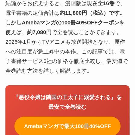
結論からお伝えすると、漫画版は現在
全16巻
で、
電子書籍の定価合計は
約11,800円（税込）
です。
しかし
Amebaマンガの100冊40%OFFクーポン
を
使えば、
約7,080円
で全巻読むことができます。
2026年1月からTVアニメも放送開始となり、原作
への注目度が急上昇中の本作。この記事では、電
子書籍サービス6社の価格を徹底比較し、最安値で
全巻読む方法を詳しく解説します。
『悪役令嬢は隣国の王太子に溺愛される』を
最安で全巻読む
Amebaマンガで最大100冊40%OFF