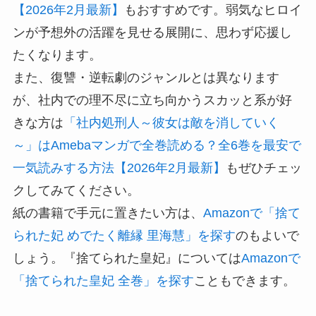
【2026年2月最新】
もおすすめです。弱気なヒロイ
ンが予想外の活躍を見せる展開に、思わず応援し
たくなります。
また、復讐・逆転劇のジャンルとは異なります
が、社内での理不尽に立ち向かうスカッと系が好
きな方は
「社内処刑人～彼女は敵を消していく
～」はAmebaマンガで全巻読める？全6巻を最安で
一気読みする方法【2026年2月最新】
もぜひチェッ
クしてみてください。
紙の書籍で手元に置きたい方は、
Amazonで「捨て
られた妃 めでたく離縁 里海慧」を探す
のもよいで
しょう。『捨てられた皇妃』については
Amazonで
「捨てられた皇妃 全巻」を探す
こともできます。