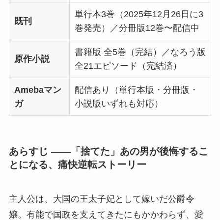
単行本3巻（2025年12月26日に3
既刊
巻発売）／分冊版12巻〜配信中
書籍版 全5巻（完結）／なろう版
原作小説
全21エピソード（完結済）
Amebaマン
配信あり（単行本版・分冊版・
ガ
小説版いずれも対応）
あらすじ ——「捨てた」あの男が後悔するこ
とになる、痛快逆転ストーリー
主人公は、大国の王太子妃として嫁いだ公爵令
嬢。有能で国政を支えてきたにもかかわらず、愛