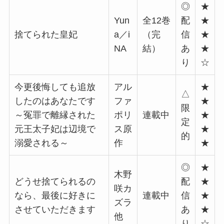
◎
★
Yun
全12巻
配
★
捨てられた皇妃
a／i
（完
信
★
NA
結）
あ
★
り
☆
今更後悔しても追放
アル
★
△
したのはあなたです
ファ
★
限
～冤罪で離縁された
ポリ
連載中
★
定
元王太子妃は辺境で
ス原
★
的
溺愛される～
作
★
◎
★
木野
どうせ捨てられるの
配
★
咲カ
なら、最後に好きに
連載中
信
★
ズラ
させていただきます
あ
★
他
り
☆