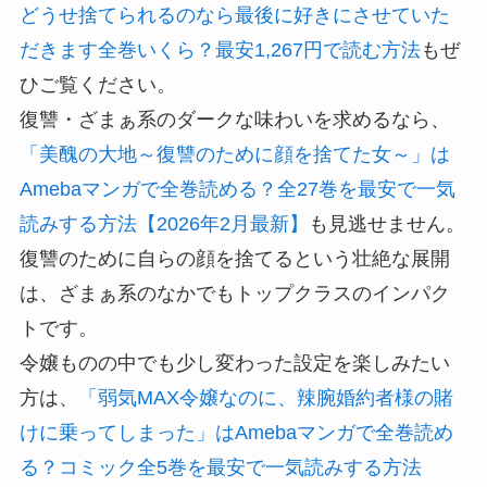
どうせ捨てられるのなら最後に好きにさせていた
だきます全巻いくら？最安1,267円で読む方法
もぜ
ひご覧ください。
復讐・ざまぁ系のダークな味わいを求めるなら、
「美醜の大地～復讐のために顔を捨てた女～」は
Amebaマンガで全巻読める？全27巻を最安で一気
読みする方法【2026年2月最新】
も見逃せません。
復讐のために自らの顔を捨てるという壮絶な展開
は、ざまぁ系のなかでもトップクラスのインパク
トです。
令嬢ものの中でも少し変わった設定を楽しみたい
方は、
「弱気MAX令嬢なのに、辣腕婚約者様の賭
けに乗ってしまった」はAmebaマンガで全巻読め
る？コミック全5巻を最安で一気読みする方法