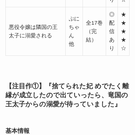
◎
★
ぷに
全17巻
配
★
悪役令嬢は隣国の王
ちゃ
（完
信
★
太子に溺愛される
ん
結）
あ
★
他
り
☆
【注目作①】『捨てられた妃 めでたく離
縁が成立したので出ていったら、竜国の
王太子からの溺愛が待っていました』
基本情報