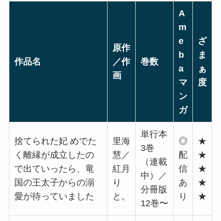
A
m
e
ざ
原作
b
ま
作品名
／作
巻数
a
ぁ
画
マ
度
ン
ガ
単行本
捨てられた妃 めでた
里海
◎
★
3巻
く離縁が成立したの
慧／
配
★
（連載
で出ていったら、竜
紅月
信
★
中）／
国の王太子からの溺
り
あ
★
分冊版
愛が待っていました
と。
り
★
12巻〜