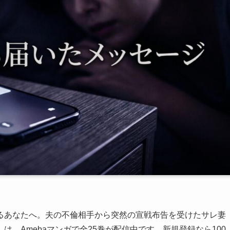
るあなたへ。夫の不倫相手から突然の宣戦布告を受けたサレ妻
、Amebaマンガで全25巻が配信中です。新規登録なら100