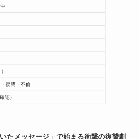
活中
り）
妻・復讐・不倫
月確認）
いたメッセージ」で始まる衝撃の復讐劇