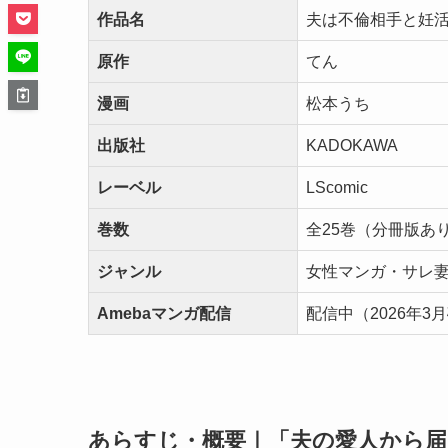
作品名
夫は不倫相手と妊
原作
てん
漫画
松本うち
出版社
KADOKAWA
レーベル
LScomic
巻数
全25巻（分冊版あ
ジャンル
女性マンガ・サレ
Amebaマンガ配信
配信中（2026年3
あらすじ・概要｜「夫の愛人から届