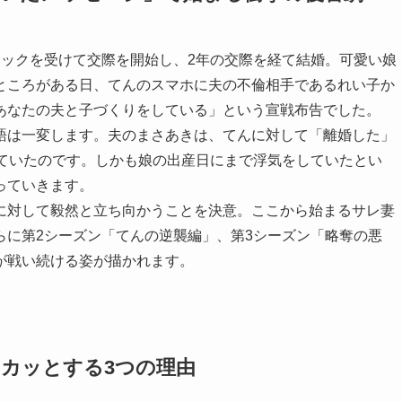
タックを受けて交際を開始し、2年の交際を経て結婚。可愛い娘
ところがある日、てんのスマホに夫の不倫相手であるれい子か
あなたの夫と子づくりをしている」という宣戦布告でした。
語は一変します。夫のまさあきは、てんに対して「離婚した」
けていたのです。しかも娘の出産日にまで浮気をしていたとい
っていきます。
に対して毅然と立ち向かうことを決意。ここから始まるサレ妻
らに第2シーズン「てんの逆襲編」、第3シーズン「略奪の悪
が戦い続ける姿が描かれます。
カッとする3つの理由