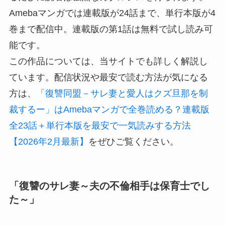
Amebaマンガでは連載版が24話まで、単行本版が4
巻まで配信中。連載版の第1話は無料で試し読み可
能です。
この作品については、当サイトでも詳しく解説し
ています。配信状況や最安で読む方法が気になる
方は、
「復讐同盟－サレ妻と愛人はクズ旦那を制
裁するー」はAmebaマンガで全巻読める？連載版
全23話＋単行本版を最安で一気読みする方法
【2026年2月最新】
をぜひご覧ください。
「復讐のサレ妻～夫の不倫相手は保育士でし
た～」