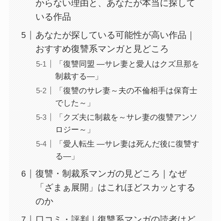
からない理由と、あなたが本当に探して
いる作品
あなたが探している可能性が高い作品｜
おすすめ復讐系マンガと見どころ
「復讐同盟 ―サレ妻と愛人はクズ旦那を
制裁する―」
「復讐のサレ妻～夫の不倫相手は保育士
でした～」
「クズ夫に制裁を～サレ妻の復讐アンソ
ロジー～」
「愛人転生 ―サレ妻は死んだ後に復讐す
る―」
復讐・制裁系マンガの見どころ｜なぜ
「ざまぁ展開」はこれほどスカッとする
のか
口コミ・評判｜復讐系マンガの読者はど