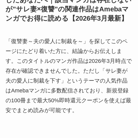
が”サレ妻×復讐”の関連作品はAmebaマ
ンガでお得に読める【2026年3月最新】
「復讐妻～夫の愛人に制裁を～」を探してこのペ
ージにたどり着いた方に、結論からお伝えしま
す。このタイトルのマンガ作品は2026年3月時点で
存在が確認できませんでした。ただし「サレ妻が
夫の愛人に制裁を下す」というテーマの人気作品
はAmebaマンガに多数配信されており、新規登録
の100冊まで最大50%即時還元クーポンを使えば最
安でまとめ読みが可能です。