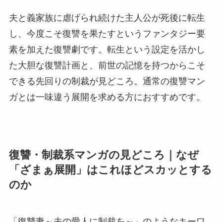
夫と義家族に虐げられ続けた主人公が死後に転生
し、今度こそ復讐を果たすというファンタジー要
素を加えた復讐劇です。転生という設定を活かし
た大胆な復讐計画と、前世の記憶を持つからこそ
できる先回りの制裁が見どころ。通常の復讐マン
ガとは一味違う展開を求める方におすすめです。
復讐・制裁系マンガの見どころ｜なぜ
「ざまぁ展開」はこれほどスカッとする
のか
「復讐妻～夫の愛人に制裁を～」のようなキーワ