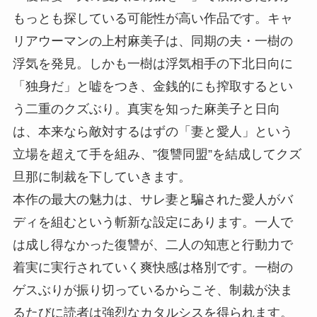
もっとも探している可能性が高い作品です。キャ
リアウーマンの上村麻美子は、同期の夫・一樹の
浮気を発見。しかも一樹は浮気相手の下北日向に
「独身だ」と嘘をつき、金銭的にも搾取するとい
う二重のクズぶり。真実を知った麻美子と日向
は、本来なら敵対するはずの「妻と愛人」という
立場を超えて手を組み、”復讐同盟”を結成してクズ
旦那に制裁を下していきます。
本作の最大の魅力は、サレ妻と騙された愛人がバ
ディを組むという斬新な設定にあります。一人で
は成し得なかった復讐が、二人の知恵と行動力で
着実に実行されていく爽快感は格別です。一樹の
ゲスぶりが振り切っているからこそ、制裁が決ま
るたびに読者は強烈なカタルシスを得られます。