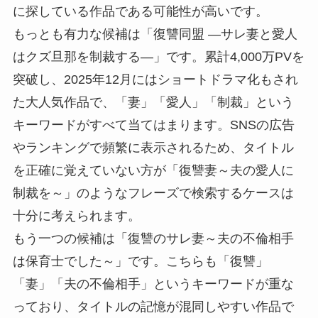
に探している作品である可能性が高いです。
もっとも有力な候補は「復讐同盟 ―サレ妻と愛人
はクズ旦那を制裁する―」です。累計4,000万PVを
突破し、2025年12月にはショートドラマ化もされ
た大人気作品で、「妻」「愛人」「制裁」という
キーワードがすべて当てはまります。SNSの広告
やランキングで頻繁に表示されるため、タイトル
を正確に覚えていない方が「復讐妻～夫の愛人に
制裁を～」のようなフレーズで検索するケースは
十分に考えられます。
もう一つの候補は「復讐のサレ妻～夫の不倫相手
は保育士でした～」です。こちらも「復讐」
「妻」「夫の不倫相手」というキーワードが重な
っており、タイトルの記憶が混同しやすい作品で