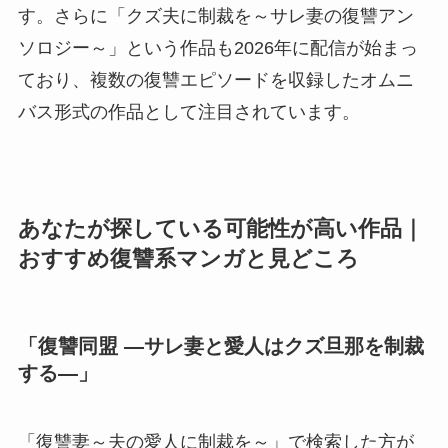
す。さらに「クズ夫に制裁を～サレ妻の復讐アン
ソロジー～」という作品も2026年に配信が始まっ
ており、複数の復讐エピソードを収録したオムニ
バス形式の作品として注目されています。
あなたが探している可能性が高い作品｜
おすすめ復讐系マンガと見どころ
「復讐同盟 ―サレ妻と愛人はクズ旦那を制裁
する―」
「復讐妻～夫の愛人に制裁を～」で検索した方が