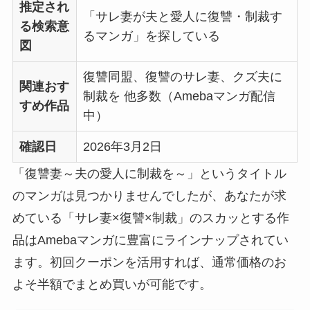
推定され
「サレ妻が夫と愛人に復讐・制裁す
る検索意
るマンガ」を探している
図
復讐同盟、復讐のサレ妻、クズ夫に
関連おす
制裁を 他多数（Amebaマンガ配信
すめ作品
中）
確認日
2026年3月2日
「復讐妻～夫の愛人に制裁を～」というタイトル
のマンガは見つかりませんでしたが、あなたが求
めている「サレ妻×復讐×制裁」のスカッとする作
品はAmebaマンガに豊富にラインナップされてい
ます。初回クーポンを活用すれば、通常価格のお
よそ半額でまとめ買いが可能です。