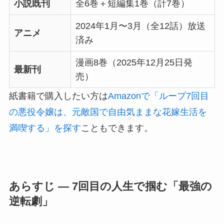
小説既刊
全6巻＋短編集1巻（計7巻）
2024年1月〜3月（全12話）放送
アニメ
済み
漫画8巻（2025年12月25日発
最新刊
売）
紙書籍で購入したい方は
Amazonで「ループ7回目
の悪役令嬢は、元敵国で自由気ままな花嫁生活を
満喫する」を探す
こともできます。
あらすじ — 7回目の人生で掴む「最強の
逆転劇」