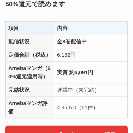
50%還元で読めます
項目
内容
配信状況
全8巻配信中
定価合計（税込）
6,182円
Amebaマンガ（5
実質 約3,091円
0%還元適用時）
完結状況
連載中（未完結）
Amebaマンガ評
4.9 / 5.0（51件）
価