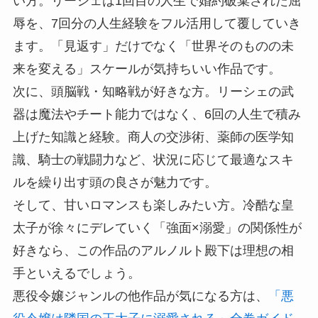
い方。リーシェは1回目の人生で婚約破棄された屈
辱を、7回分の人生経験をフル活用して覆していき
ます。「見返す」だけでなく「世界そのものの未
来を変える」スケールが気持ちいい作品です。
次に、頭脳戦・知略戦が好きな方。リーシェの武
器は魔法やチート能力ではなく、6回の人生で積み
上げた知識と経験。商人の交渉術、薬師の医学知
識、騎士の戦闘力など、状況に応じて最適なスキ
ルを繰り出す頭の良さが魅力です。
そして、甘いロマンスも楽しみたい方。冷酷な皇
太子が徐々にデレていく「強面×溺愛」の関係性が
好きなら、この作品のアルノルト殿下は理想の相
手といえるでしょう。
悪役令嬢ジャンルの他作品が気になる方は、
「悪