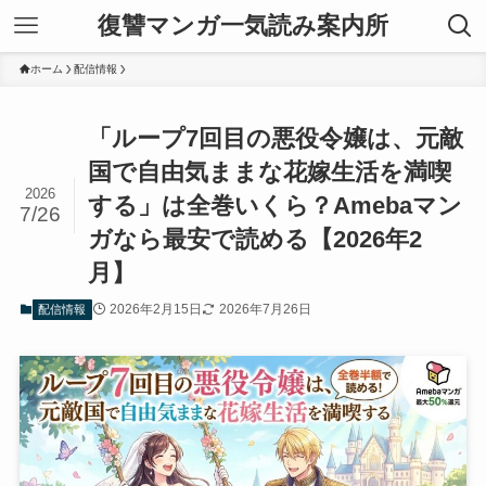
復讐マンガ一気読み案内所
ホーム
配信情報
「ループ7回目の悪役令嬢は、元敵
国で自由気ままな花嫁生活を満喫
2026
する」は全巻いくら？Amebaマン
7/26
ガなら最安で読める【2026年2
月】
2026年2月15日
2026年7月26日
配信情報