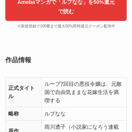
Amebaマンガで「ルプなな」を50%還元
で読む
※新規登録で100冊まで最大50%即時還元クーポン配布中
作品情報
ループ7回目の悪役令嬢は、元敵
正式タイト
国で自由気ままな花嫁生活を満
ル
喫する
略称
ルプなな
雨川透子（小説家になろう連載
原作