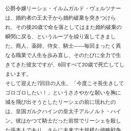
公爵令嬢リーシェ・イルムガルド・ヴェルツナー
は、婚約者の王太子から婚約破棄を突きつけら
れ、その後20歳で命を落としてはまた婚約破棄の
瞬間に戻る、というループを繰り返してきまし
た。商人、薬師、侍女、騎士――毎回まったく異
なる職業で人生を歩み直し、そのたびに全力で生
きてきた彼女ですが、6回すべて20歳で死亡してし
まいます。
そして迎えた7回目の人生。「今度こそ長生きして
ゴロゴロしたい！」というささやかな願いを胸に
城を飛び出そうとしたリーシェの前に現れたの
は、皇国ガルクハインの皇太子アルノルト・ハイ
ン。彼はかつて騎士だった前世でリーシェを殺し
た張本人であり、さらに未来で大規模な侵略戦争