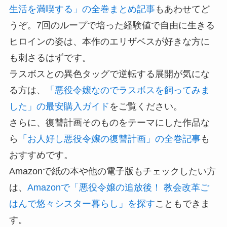
生活を満喫する」の全巻まとめ記事
もあわせてど
うぞ。7回のループで培った経験値で自由に生きる
ヒロインの姿は、本作のエリザベスが好きな方に
も刺さるはずです。
ラスボスとの異色タッグで逆転する展開が気にな
る方は、
「悪役令嬢なのでラスボスを飼ってみま
した」の最安購入ガイド
をご覧ください。
さらに、復讐計画そのものをテーマにした作品な
ら
「お人好し悪役令嬢の復讐計画」の全巻記事
も
おすすめです。
Amazonで紙の本や他の電子版もチェックしたい方
は、
Amazonで「悪役令嬢の追放後！ 教会改革ご
はんで悠々シスター暮らし」を探す
こともできま
す。