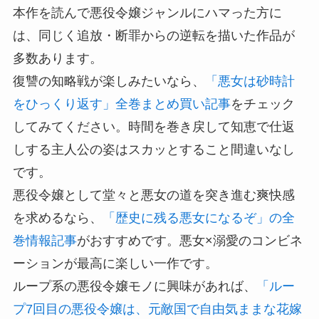
本作を読んで悪役令嬢ジャンルにハマった方に
は、同じく追放・断罪からの逆転を描いた作品が
多数あります。
復讐の知略戦が楽しみたいなら、
「悪女は砂時計
をひっくり返す」全巻まとめ買い記事
をチェック
してみてください。時間を巻き戻して知恵で仕返
しする主人公の姿はスカッとすること間違いなし
です。
悪役令嬢として堂々と悪女の道を突き進む爽快感
を求めるなら、
「歴史に残る悪女になるぞ」の全
巻情報記事
がおすすめです。悪女×溺愛のコンビネ
ーションが最高に楽しい一作です。
ループ系の悪役令嬢モノに興味があれば、
「ルー
プ7回目の悪役令嬢は、元敵国で自由気ままな花嫁