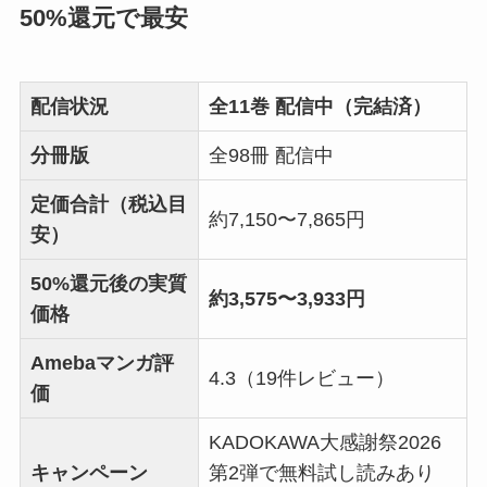
50%還元で最安
配信状況
全11巻 配信中（完結済）
分冊版
全98冊 配信中
定価合計（税込目
約7,150〜7,865円
安）
50%還元後の実質
約3,575〜3,933円
価格
Amebaマンガ評
4.3（19件レビュー）
価
KADOKAWA大感謝祭2026
キャンペーン
第2弾で無料試し読みあり