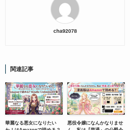
cha92078
関連記事
華麗なる悪女になりたい
悪役令嬢になんかなりませ
わ！はAmazonで読める？
ん。私は『普通』の公爵令