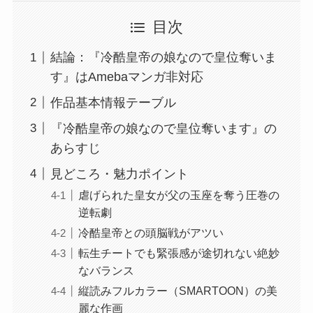
目次
結論：『冷酷皇帝の娘なので皇位奪いま
す』はAmebaマンガ非対応
作品基本情報テーブル
『冷酷皇帝の娘なので皇位奪います』の
あらすじ
見どころ・魅力ポイント
虐げられた皇女が父の玉座を奪う圧巻の
逆転劇
冷酷皇帝との頭脳戦がアツい
転生チートでも緊張感が途切れない絶妙
なバランス
縦読みフルカラー（SMARTOON）の美
麗な作画