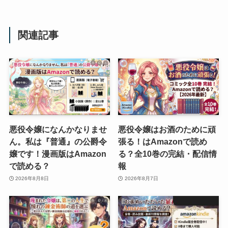
関連記事
悪役令嬢になんかなりませ
悪役令嬢はお酒のために頑
ん。私は『普通』の公爵令
張る！はAmazonで読め
嬢です！漫画版はAmazon
る？全10巻の完結・配信情
で読める？
報
2026年8月8日
2026年8月7日