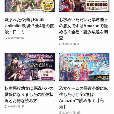
蔑まれた令嬢はKindle
お求めいただいた暴君陛下
Unlimited対象？全4巻の値
の悪女ですはAmazonで読
段・口コミ
める？全巻・読み放題を調
査
2026年8月6日
2026年8月2日
転生悪役幼女は最恐パパの
乙女ゲームの悪役令嬢に転
愛娘になりましたの配信状
生したけど全3巻は
況とお得な読み方
Amazonで読める？【完
結】
2026年8月1日
2026年7月28日