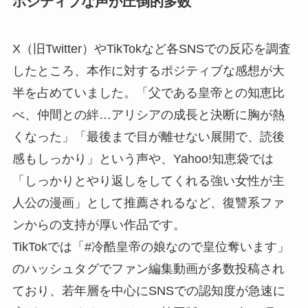
ポジティブな声が圧倒的多数
X（旧Twitter）やTikTokなど各SNSでの反応を調査
したところ、本作に対するポジティブな感想が大
半を占めていました。「父である皇帝との知恵比
べ、仲間との絆…アリシアの成長と決断に胸が熱
くなった」「最後まで目が離せない展開で、読後
感もしっかり」という声や、Yahoo!知恵袋では
「しっかりとやり返しをしてくれる強い女性が主
人公の漫画」として推薦されるなど、復讐系ファ
ンからの支持が厚い作品です。
TikTokでは「#冷酷皇帝の娘なので皇位奪います」
のハッシュタグでファン編集動画が多数投稿され
ており、若年層を中心にSNSでの認知度が急速に