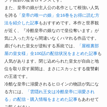
また、皇帝の娘が主人公の名作として根強い人気
を誇る
「皇帝の唯一の娘」全16巻をお得に読む方
法を紹介した記事
もおすすめです。本作と世界観
が近く、『冷酷皇帝の娘なので皇位奪います』が
気に入った方なら間違いなくハマれる作品です。
虐げられた皇女が逆転する系統では、
「屋根裏部
屋の皇女様」全100話の配信状況をまとめた記事
も
人気があります。閉じ込められた皇女が自由と地
位を取り戻す展開は、まさにスカッとする復讐劇
の王道です。
冷酷な皇帝に溺愛されるヒロインの物語が気にな
る方には、
「雲隠れ王女は冷酷皇帝に溺愛され
る」の配信・購入情報をまとめた記事
もあわせて
ご覧ください。