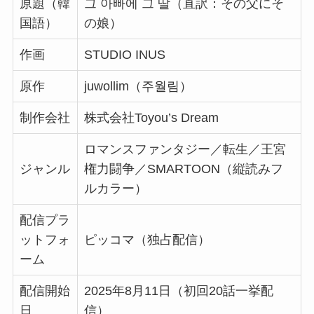
原題（韓
그 아빠에 그 딸（直訳：その父にそ
国語）
の娘）
作画
STUDIO INUS
原作
juwollim（주월림）
制作会社
株式会社Toyou’s Dream
ロマンスファンタジー／転生／王宮
ジャンル
権力闘争／SMARTOON（縦読みフ
ルカラー）
配信プラ
ットフォ
ピッコマ（独占配信）
ーム
配信開始
2025年8月11日（初回20話一挙配
日
信）