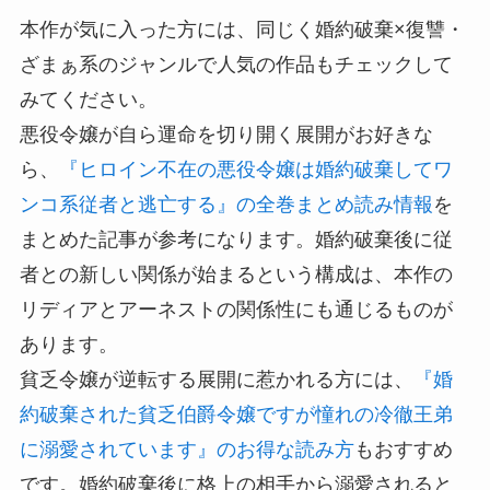
本作が気に入った方には、同じく婚約破棄×復讐・
ざまぁ系のジャンルで人気の作品もチェックして
みてください。
悪役令嬢が自ら運命を切り開く展開がお好きな
ら、
『ヒロイン不在の悪役令嬢は婚約破棄してワ
ンコ系従者と逃亡する』の全巻まとめ読み情報
を
まとめた記事が参考になります。婚約破棄後に従
者との新しい関係が始まるという構成は、本作の
リディアとアーネストの関係性にも通じるものが
あります。
貧乏令嬢が逆転する展開に惹かれる方には、
『婚
約破棄された貧乏伯爵令嬢ですが憧れの冷徹王弟
に溺愛されています』のお得な読み方
もおすすめ
です。婚約破棄後に格上の相手から溺愛されると