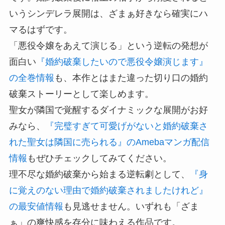
いうシンデレラ展開は、ざまぁ好きなら確実にハ
マるはずです。
「悪役令嬢をあえて演じる」という逆転の発想が
面白い
『婚約破棄したいので悪役令嬢演じます』
の全巻情報
も、本作とはまた違った切り口の婚約
破棄ストーリーとして楽しめます。
聖女が隣国で覚醒するダイナミックな展開がお好
みなら、
『完璧すぎて可愛げがないと婚約破棄さ
れた聖女は隣国に売られる』のAmebaマンガ配信
情報
もぜひチェックしてみてください。
理不尽な婚約破棄から始まる逆転劇として、
『身
に覚えのない理由で婚約破棄されましたけれど』
の最安値情報
も見逃せません。いずれも「ざま
ぁ」の爽快感を存分に味わえる作品です。