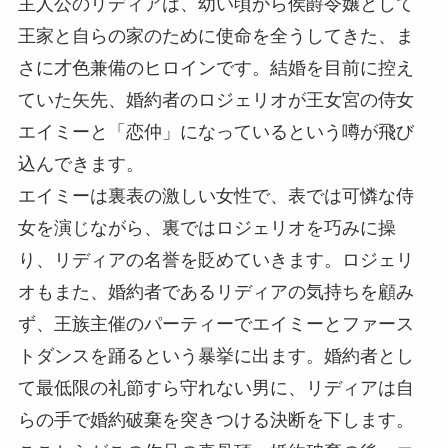
主人公のリディアは、幼い頃から侯爵令嬢として
王家と自らの家のために使命を全うしてきた、ま
さに才色兼備のヒロインです。結婚を目前に控え
ていた矢先、婚約者のロジェリオが王女宮の侍女
エイミーと「恋仲」になっているという噂が飛び
込んできます。
エイミーは裏表の激しい女性で、表では可憐な侍
女を演じながら、裏ではロジェリオを巧みに操
り、リディアの名誉を貶めていきます。ロジェリ
オもまた、婚約者であるリディアの気持ちを顧み
ず、王族主催のパーティーでエイミーとファース
トダンスを踊るという暴挙に出ます。婚約者とし
て最低限の礼節すら守れない男に、リディアは自
らの手で婚約破棄を突きつける決断を下します。