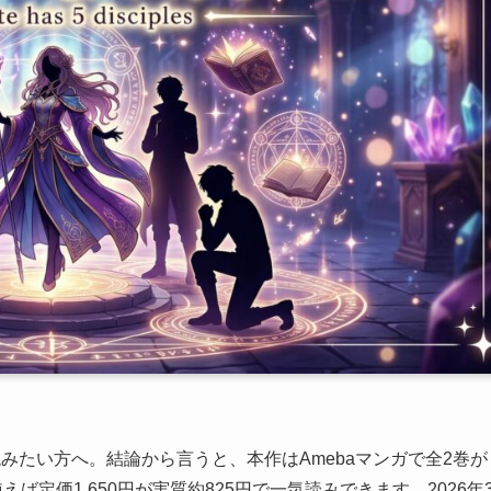
みたい方へ。結論から言うと、本作はAmebaマンガで全2巻が
ば定価1,650円が実質約825円で一気読みできます。2026年