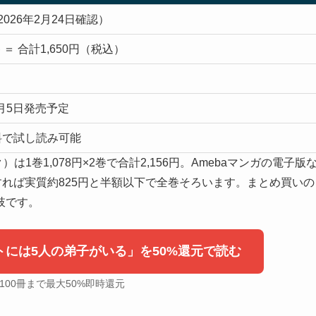
026年2月24日確認）
2巻 ＝ 合計1,650円（税込）
3月5日発売予定
料で試し読み可能
1巻1,078円×2巻で合計2,156円。Amebaマンガの電子版
すれば実質約825円と半額以下で全巻そろいます。まとめ買いの
肢です。
トには5人の弟子がいる」を50%還元で読む
100冊まで最大50%即時還元