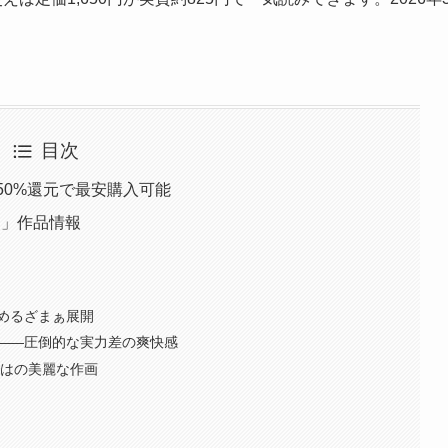
目次
50%還元で最安購入可能
る」作品情報
めるざまぁ展開
——圧倒的な実力差の爽快感
ではの美麗な作画