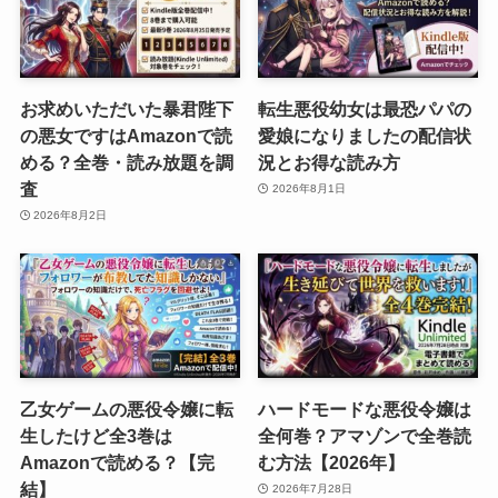
お求めいただいた暴君陛下
転生悪役幼女は最恐パパの
の悪女ですはAmazonで読
愛娘になりましたの配信状
める？全巻・読み放題を調
況とお得な読み方
査
2026年8月1日
2026年8月2日
乙女ゲームの悪役令嬢に転
ハードモードな悪役令嬢は
生したけど全3巻は
全何巻？アマゾンで全巻読
Amazonで読める？【完
む方法【2026年】
結】
2026年7月28日