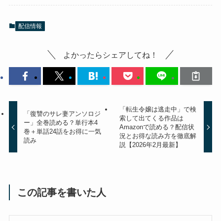
配信情報
よかったらシェアしてね！
「転生令嬢は逃走中」で検
「復讐のサレ妻アンソロジ
索して出てくる作品は
ー」全巻読める？単行本4
Amazonで読める？配信状
巻＋単話24話をお得に一気
況とお得な読み方を徹底解
読み
説【2026年2月最新】
この記事を書いた人