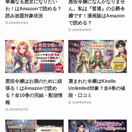
華麗なる悪女になりたい
悪役令嬢になんかなりませ
わ！はAmazonで読める？
ん。私は『普通』の公爵令
読み放題対象状況
嬢です！漫画版はAmazon
で読める？
2026年8月9日
2026年8月8日
悪役令嬢はお酒のために頑
蔑まれた令嬢はKindle
張る！はAmazonで読め
Unlimited対象？全4巻の値
る？全10巻の完結・配信情
段・口コミ
報
2026年8月6日
2026年8月7日