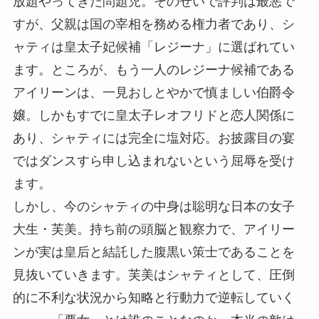
放題やってきた問題児。そのせいで評判は最悪で
すが、父親は国の宰相を務める権力者であり、シ
ャティは皇太子妃候補「レジーナ」に選ばれてい
ます。ところが、もう一人のレジーナ候補である
アイリーンは、一見おしとやかで慎ましい伯爵令
嬢。しかもすでに皇太子レオフリドと恋人関係に
あり、シャティには完全に塩対応。お披露目の宴
ではダンスすら申し込まれないという屈辱を受け
ます。
しかし、今のシャティの中身は聡明な日本の女子
大生・芙美。持ち前の頭脳と観察力で、アイリー
ンが実は皇后と結託した腹黒い策士であることを
見抜いていきます。芙美はシャティとして、圧倒
的に不利な状況から知略と行動力で逆転していく