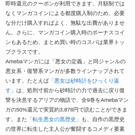
即時還元のクーポンが利用できます。月額制では
なくマンガコインによる都度購入制のため、必要
な分だけ購入すればよく、無駄な出費がありませ
ん。さらに、マンガコイン購入時のボーナスコイ
ンもあるため、まとめ買い時のコスパは業界トッ
プクラスです。
Amebaマンガには「悪女の定義」と同ジャンルの
悪女系・復讐系マンガが多数ラインナップされて
います。たとえば
「悪女は砂時計をひっくり返
す」
は、処刑寸前から砂時計の力で過去に戻り復
讐を決意するアリアの物語で、全9巻をAmebaマン
ガの50%還元で実質約3,878円で読むことができま
す。また
「転生悪女の黒歴史」
も、自作の黒歴史
の世界に転生した主人公が奮闘するコメディ要素