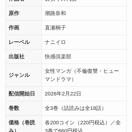
原作
潮路奈和
作画
直瀬桐子
レーベル
ナニイロ
出版社
快感倶楽部
女性マンガ（不倫復讐・ヒュー
ジャンル
マンドラマ）
配信開始日
2026年2月22日
巻数
全3巻（話読みは全18話）
価格（巻読
各200コイン（220円税込）／全
み）
3巻で660円税込