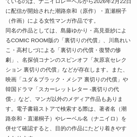
ているのは、ナニイロレーベルから2026年2月22日
に配信が開始された潮路奈和（原作）・直瀬桐子
（作画）による女性マンガ作品です。
同名の作品としては、島藤ゆかり・高見亜紗によ
るCOMIC ROOM版の「裏切りの代償」、川島れい
こ・高村しづによる「裏切りの代償・復讐の惨
劇」、名探偵コナンのスピンオフ「灰原哀セレク
ション 裏切りの代償」などが存在します。また、
映画「ユダ＆ブラック・メシア 裏切りの代償」や
韓国ドラマ「スカーレットレター -裏切りの代
償-」など、マンガ以外のメディア作品もありま
す。電子書籍ストアで検索する際は、著者名（潮
路奈和・直瀬桐子）やレーベル名（ナニイロ）を
併せて確認すると、目的の作品にたどり着きやす