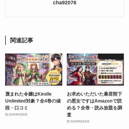
cha92078
関連記事
蔑まれた令嬢はKindle
お求めいただいた暴君陛下
Unlimited対象？全4巻の値
の悪女ですはAmazonで読
段・口コミ
める？全巻・読み放題を調
査
2026年8月6日
2026年8月2日