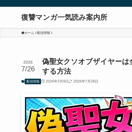
復讐マンガ一気読み案内所
ホーム
配信情報
偽聖女クソオブザイヤーは全
2026
7/26
する方法
2026年3月9日
2026年7月26日
配信情報