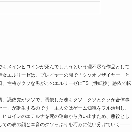
でもメインヒロインが死んでしまうという理不尽な作品として
聖女エルリーゼは、プレイヤーの間で「クソオブザイヤー」と
日、性格がクソな男がこのエルリーゼにTS（性転換）憑依で転
男。憑依先がクソで、憑依した魂もクソ。クソとクソが合体事
ヤー」が誕生するのです。主人公はゲーム知識をフル活用し、
。ヒロインのエテルナを死の運命から救い出すため、悪役とし
しての表の顔と本音のクソっぷりを巧みに使い分けていく――