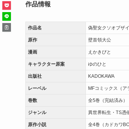
作品情報
作品名
偽聖女クソオブザイ
原作
壁首領大公
漫画
えかきびと
キャラクター原案
ゆのひと
出版社
KADOKAWA
レーベル
MFコミックス（ア
巻数
全5巻（完結済み）
ジャンル
異世界転生・TS憑
原作小説
全4巻（カドカワB