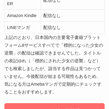
配信なし
ER
Amazon Kindle
配信なし
LINEマンガ
配信なし
上記のとおり、日本国内の主要電子書籍プラット
フォーム8サービスすべてで「標的になった少女の
逆襲」の配信は確認できませんでした。タイトル
の表記ゆれ（「標的にされた少女の逆襲」など）
でも検索しましたが、該当する作品は見つかって
いません。今後配信が始まる可能性もあるため、
気になる方はAmebaマンガで定期的にチェックす
ることをおすすめします。