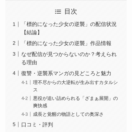
目次
「標的になった少女の逆襲」の配信状況
【結論】
「標的になった少女の逆襲」作品情報
なぜ配信が見つからないのか？考えられ
る理由
復讐・逆襲系マンガの見どころと魅力
理不尽からの大逆転が生み出すカタルシ
ス
悪役が追い詰められる「ざまぁ展開」の
爽快感
成長と覚醒の物語としての奥深さ
口コミ・評判