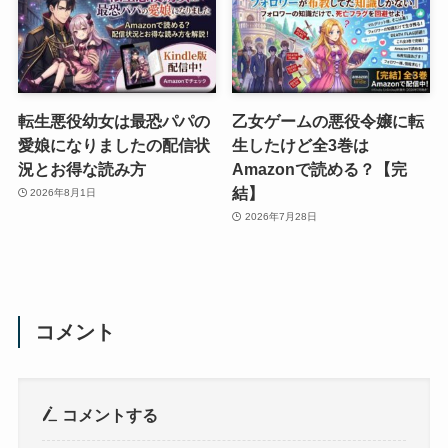
転生悪役幼女は最恐パパの
乙女ゲームの悪役令嬢に転
愛娘になりましたの配信状
生したけど全3巻は
況とお得な読み方
Amazonで読める？【完
結】
2026年8月1日
2026年7月28日
コメント
コメントする