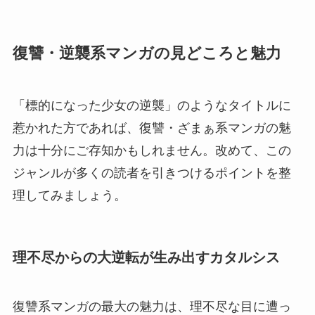
復讐・逆襲系マンガの見どころと魅力
「標的になった少女の逆襲」のようなタイトルに
惹かれた方であれば、復讐・ざまぁ系マンガの魅
力は十分にご存知かもしれません。改めて、この
ジャンルが多くの読者を引きつけるポイントを整
理してみましょう。
理不尽からの大逆転が生み出すカタルシス
復讐系マンガの最大の魅力は、理不尽な目に遭っ