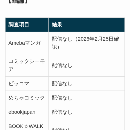
【結論】
調査項目
結果
配信なし（2026年2月25日確
Amebaマンガ
認）
コミックシーモ
配信なし
ア
ピッコマ
配信なし
めちゃコミック
配信なし
ebookjapan
配信なし
BOOK☆WALK