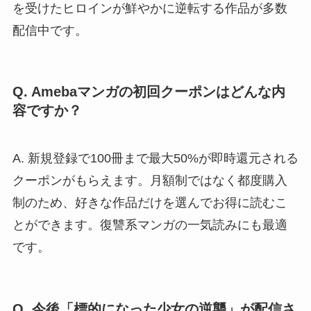
を受けたヒロインが鮮やかに逆転する作品が多数
配信中です。
Q. Amebaマンガの初回クーポンはどんな内
容ですか？
A. 新規登録で100冊まで最大50%が即時還元される
クーポンがもらえます。月額制ではなく都度購入
制のため、好きな作品だけを選んでお得に読むこ
とができます。復讐系マンガの一気読みにも最適
です。
Q. 今後「標的になった少女の逆襲」が配信さ