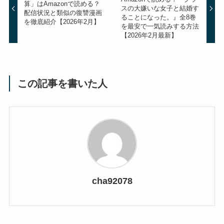
算」はAmazonで読める？
スの大嫌いな女子と結婚す
配信状況と類似の復讐漫画
ることになった。』全8巻
を徹底紹介【2026年2月】
を最安で一気読みする方法
【2026年2月最新】
この記事を書いた人
cha92078