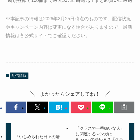
新規登録で100冊まで最大50%即時還元！まとめ買いに最適
※本記事の情報は2026年2月25日時点のものです。配信状況
やキャンペーン内容は変更になる場合がありますので、最新
情報は各公式サイトでご確認ください。
配信情報
よかったらシェアしてね！
「クラスで一番嫌いな人」
に関連するマンガは
「いじめられた日々の清
Amazonで読める？『クラ