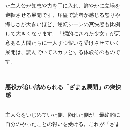
た主人公が知恵や力を手に入れ、鮮やかに立場を
逆転させる展開です。序盤で読者が感じる怒りや
悔しさが大きいほど、逆転シーンの爽快感も比例
して大きくなります。「標的にされた少女」が悪
意ある人間たちに一人ずつ報いを受けさせていく
展開は、読んでいてスカッとする体験そのもので
す。
悪役が追い詰められる「ざまぁ展開」の爽快
感
主人公をいじめていた側、陥れた側が、最終的に
自分のやったことの報いを受ける。これが「ざま