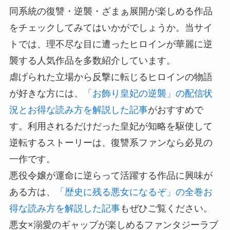
同系統の復讐・逆襲・ざまぁ展開が楽しめる作品
をチェックしてみてはいかがでしょうか。当サイ
トでは、理不尽な目に遭ったヒロインが華麗に逆
襲する人気作品を多数紹介しています。
虐げられた立場から反撃に転じるヒロインの物語
が好きな方には、
「お飾り皇妃の逆襲」の配信状
況とお得な読み方を解説した記事
がおすすめで
す。利用されるだけだった皇妃が知略を駆使して
逆転するストーリーは、復讐系ファンなら必見の
一作です。
悪役令嬢が運命に逆らって活躍する作品に興味が
ある方は、
「歴史に残る悪女になるぞ」の全巻お
得な読み方を解説した記事
もぜひご覧ください。
悪女×溺愛のギャップが楽しめるファンタジーラブ