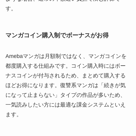
す。
マンガコイン購入制でボーナスがお得
Amebaマンガは月額制ではなく、マンガコインを
都度購入する仕組みです。コイン購入時にはボー
ナスコインが付与されるため、まとめて購入する
ほどお得になります。復讐系マンガは「続きが気
になって止まらない」タイプの作品が多いため、
一気読みしたい方には最適な課金システムといえ
ます。