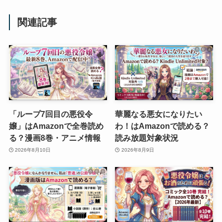
関連記事
「ループ7回目の悪役令
華麗なる悪女になりたい
嬢」はAmazonで全巻読め
わ！はAmazonで読める？
る？漫画8巻・アニメ情報
読み放題対象状況
2026年8月10日
2026年8月9日