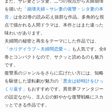
また、サレ妻とシタ妻、二つの視点から夫婦崩壊
を描いた
「崩壊夫婦～サレ妻の復讐・シタ妻の本
音」
は全22巻の読み応え抜群な作品。多角的な視
点で描かれる人間ドラマは、本作とはまた違った
味わいがあります。
夫婦間の秘密と再生をテーマにした作品では、
「ホリデイラブ～夫婦間恋愛～」
も人気です。全8
巻とコンパクトなので、サクッと読めるのも魅力
です。
復讐系のジャンルをさらに広げたい方には、知略
を駆使した逆転劇が魅力の
「悪女は砂時計をひっ
くり返す」
もおすすめです。異世界ファンタジー
の設定ながら、主人公の鮮やかな復讐戦略にスカ
ッとできる作品です。