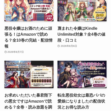
悪役令嬢はお酒のために頑
蔑まれた令嬢はKindle
張る！はAmazonで読め
Unlimited対象？全4巻の値
る？全10巻の完結・配信情
段・口コミ
報
2026年8月6日
2026年8月7日
お求めいただいた暴君陛下
転生悪役幼女は最恐パパの
の悪女ですはAmazonで読
愛娘になりましたの配信状
める？全巻・読み放題を調
況とお得な読み方